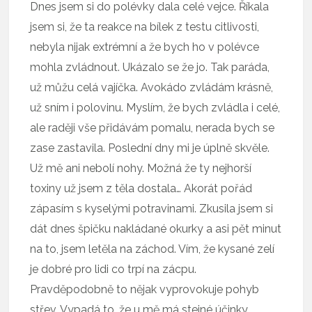
Dnes jsem si do polévky dala celé vejce. Říkala
jsem si, že ta reakce na bílek z testu citlivosti,
nebyla nijak extrémní a že bych ho v polévce
mohla zvládnout. Ukázalo se že jo. Tak paráda,
už můžu celá vajíčka. Avokádo zvládám krásně,
už sním i polovinu. Myslím, že bych zvládla i celé,
ale raději vše přidávám pomalu, nerada bych se
zase zastavila. Poslední dny mi je úplně skvěle.
Už mě ani nebolí nohy. Možná že ty nejhorší
toxiny už jsem z těla dostala… Akorát pořád
zápasím s kyselými potravinami. Zkusila jsem si
dát dnes špičku nakládané okurky a asi pět minut
na to, jsem letěla na záchod. Vím, že kysané zelí
je dobré pro lidi co trpí na zácpu.
Pravděpodobně to nějak vyprovokuje pohyb
střev. Vypadá to, že u mě má stejné účinky