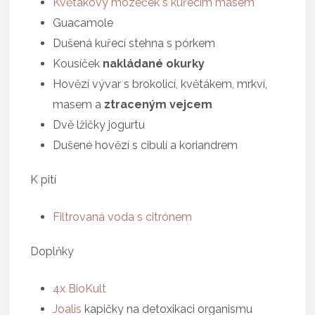
Květákový mozeček s kuřecím masem
Guacamole
Dušená kuřecí stehna s pórkem
Kousíček
nakládané okurky
Hovězí vývar s brokolicí, květákem, mrkví,
masem a
ztraceným vejcem
Dvě lžičky jogurtu
Dušené hovězí s cibulí a koriandrem
K pití
Filtrovaná voda s citrónem
Doplňky
4x
BioKult
Joalis
kapičky na detoxikaci organismu