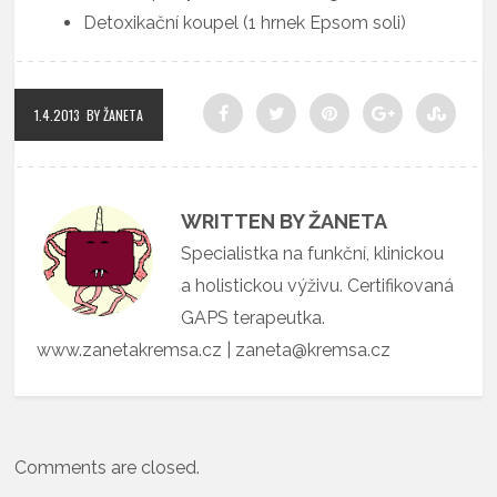
Detoxikační koupel (1 hrnek Epsom soli)
1.4.2013
BY ŽANETA
WRITTEN BY ŽANETA
Specialistka na funkční, klinickou
a holistickou výživu. Certifikovaná
GAPS terapeutka.
www.zanetakremsa.cz | zaneta@kremsa.cz
Comments are closed.