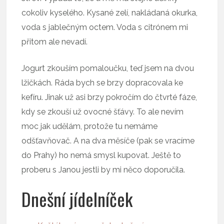
cokoliv kyselého. Kysané zelí, nakládaná okurka,
voda s jablečným octem. Voda s citrónem mi
přitom ale nevadí.
Jogurt zkouším pomaloučku, teď jsem na dvou
lžičkách. Ráda bych se brzy dopracovala ke
kefíru. Jinak už asi brzy pokročím do čtvrté fáze,
kdy se zkouší už ovocné šťávy. To ale nevím
moc jak udělám, protože tu nemáme
odšťavňovač. A na dva měsíče (pak se vracíme
do Prahy) ho nemá smysl kupovat. Ještě to
proberu s Janou jestli by mi něco doporučila.
Dnešní jídelníček