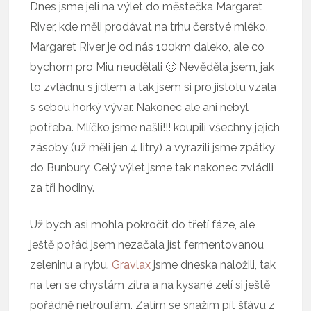
Dnes jsme jeli na výlet do městečka Margaret
River, kde měli prodávat na trhu čerstvé mléko.
Margaret River je od nás 100km daleko, ale co
bychom pro Miu neudělali 🙂 Nevěděla jsem, jak
to zvládnu s jídlem a tak jsem si pro jistotu vzala
s sebou horký vývar. Nakonec ale ani nebyl
potřeba. Mlíčko jsme našli!!! koupili všechny jejich
zásoby (už měli jen 4 litry) a vyrazili jsme zpátky
do Bunbury. Celý výlet jsme tak nakonec zvládli
za tři hodiny.
Už bych asi mohla pokročit do třetí fáze, ale
ještě pořád jsem nezačala jíst fermentovanou
zeleninu a rybu.
Gravlax
jsme dneska naložili, tak
na ten se chystám zítra a na kysané zelí si ještě
pořádně netroufám. Zatím se snažím pít šťávu z