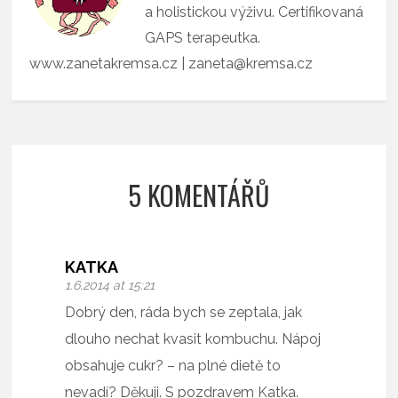
a holistickou výživu. Certifikovaná
GAPS terapeutka.
www.zanetakremsa.cz | zaneta@kremsa.cz
5 KOMENTÁŘŮ
KATKA
1.6.2014 at 15:21
Dobrý den, ráda bych se zeptala, jak
dlouho nechat kvasit kombuchu. Nápoj
obsahuje cukr? – na plné dietě to
nevadí? Děkuji. S pozdravem Katka.