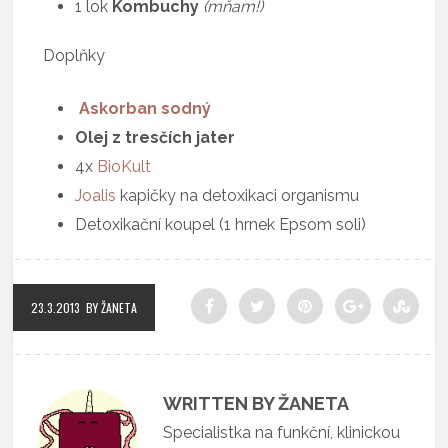
1 lok
Kombuchy
(mňam!)
Doplňky
Askorban sodný
Olej z tresčích jater
4x
BioKult
Joalis
kapičky na detoxikaci organismu
Detoxikační koupel (1 hrnek Epsom soli)
23.3.2013
BY ŽANETA
WRITTEN BY ŽANETA
Specialistka na funkční, klinickou