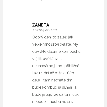
ŽANETA
1.6.2014 at 21:10
Dobrý den, to záleží jak
velké množství děláte. My
obvykle děláme kombuchu
v 3 litrové láhvi a
necháváme ji tam přibližně
tak 14 dní až měsíc. Čím
déle ji tam necháte tim
bude kombucha silnější a
bude jistější, že už tam cukr
nebude – houba ho sní.