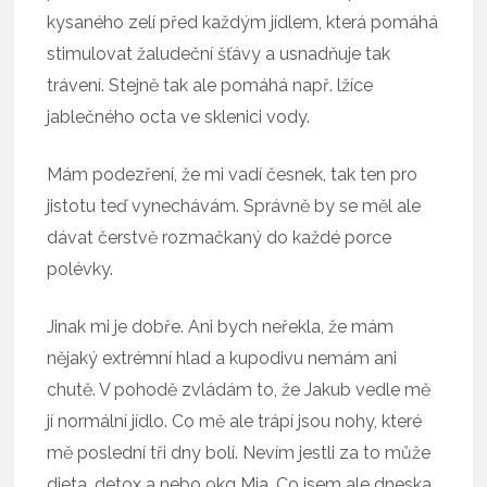
kysaného zelí před každým jídlem, která pomáhá
stimulovat žaludeční šťávy a usnadňuje tak
trávení. Stejně tak ale pomáhá např. lžíce
jablečného octa ve sklenici vody.
Mám podezření, že mi vadí česnek, tak ten pro
jistotu teď vynechávám. Správně by se měl ale
dávat čerstvě rozmačkaný do každé porce
polévky.
Jinak mi je dobře. Ani bych neřekla, že mám
nějaký extrémní hlad a kupodivu nemám ani
chutě. V pohodě zvládám to, že Jakub vedle mě
jí normální jídlo. Co mě ale trápí jsou nohy, které
mě poslední tři dny bolí. Nevím jestli za to může
dieta, detox a nebo 9kg Mia. Co jsem ale dneska