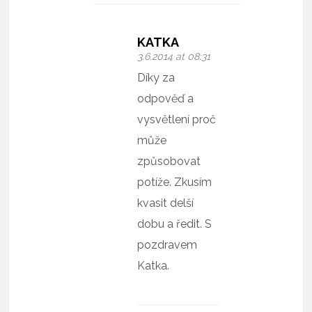
KATKA
3.6.2014 at 08:31
Díky za
odpověď a
vysvětlení proč
může
způsobovat
potíže. Zkusím
kvasit delší
dobu a ředit. S
pozdravem
Katka.