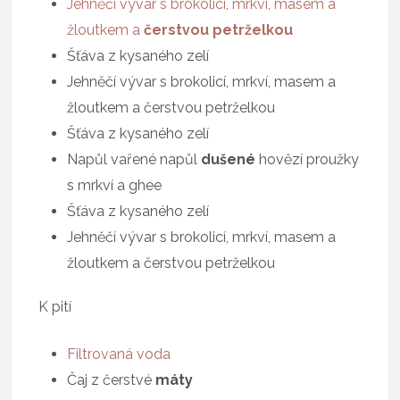
Jehněčí vývar s brokolicí, mrkví, masem a
žloutkem a
čerstvou petrželkou
Šťáva z kysaného zelí
Jehněčí vývar s brokolicí, mrkví, masem a
žloutkem a čerstvou petrželkou
Šťáva z kysaného zelí
Napůl vařené napůl
dušené
hovězí proužky
s mrkví a ghee
Šťáva z kysaného zelí
Jehněčí vývar s brokolicí, mrkví, masem a
žloutkem a čerstvou petrželkou
K pití
Filtrovaná voda
Čaj z čerstvé
máty