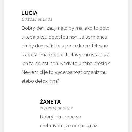
LUCIA
8.7.2014 at 14:01
Dobry den, zaujimalo by ma, ako to bolo
u teba s tou bolestou noh. Ja som dnes
druhy den na intre a po celkovej telesnej
slabosti, malej bolesti hlavy mi ostala uz
len ta bolest noh. Kedy to u teba preslo?
Neviem ci je to vycerpanost organizmu
alebo detox, hm?
ŽANETA
11.9.2014 at 02:52
Dobrý den, moc se
omlouvám, že odepisuji až