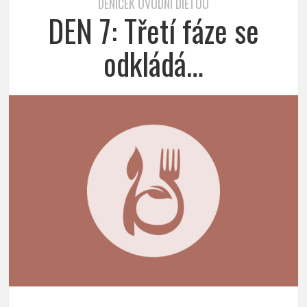
DENÍČEK ÚVODNÍ DIETOU
DEN 7: Třetí fáze se
odkládá…