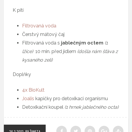
K pití
Filtrovaná voda
Čerstvý mátový čaj
Filtrovaná voda s
jablečným octem
(1
lžíce)
10 min. před jídlem
(došla nám šťáva z
kysaného zelí)
Doplňky
4x
BioKult
Joalis
kapičky pro detoxikaci organismu
Detoxikační koupel
(1 hrnek jablečného octa)
26.3.2013
BY ŽANETA