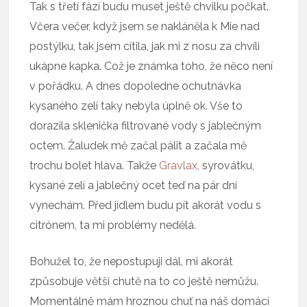
Tak s třetí fází budu muset ještě chvilku počkat.
Včera večer, když jsem se nakláněla k Mie nad
postýlku, tak jsem cítila, jak mi z nosu za chvíli
ukápne kapka. Což je známka toho, že něco není
v pořádku. A dnes dopoledne ochutnávka
kysaného zelí taky nebyla úplně ok. Vše to
dorazila sklenička filtrované vody s jablečným
octem. Žaludek mě začal pálit a začala mě
trochu bolet hlava. Takže
Gravlax
, syrovátku,
kysané zelí a jablečný ocet teď na pár dní
vynechám. Před jídlem budu pít akorát vodu s
citrónem, ta mi problémy nedělá.
Bohužel to, že nepostupuji dál, mi akorát
způsobuje větší chutě na to co ještě nemůžu.
Momentálně mám hroznou chuť na náš domácí