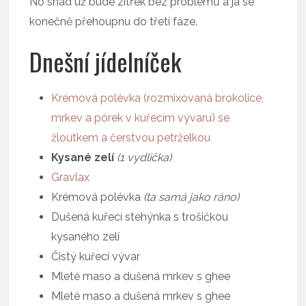
No snad už bude zítřek bez problémů a já se
konečně přehoupnu do třetí fáze.
Dnešní jídelníček
Krémová polévka (rozmixovaná brokolice,
mrkev a pórek v kuřecím vývaru) se
žloutkem a čerstvou petrželkou
Kysané zelí
(1 vydlička)
Gravlax
Krémová polévka
(ta samá jako ráno)
Dušená kuřecí stehýnka s trošičkou
kysaného zelí
Čistý kuřecí vývar
Mleté maso a dušená mrkev s ghee
Mleté maso a dušená mrkev s ghee