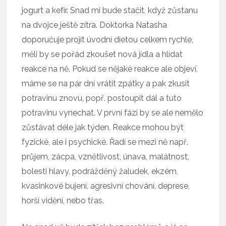
jogurt a kefír. Snad mi bude stačit, když zůstanu
na dvojce ještě zítra. Doktorka Natasha
doporučuje projít úvodní dietou celkem rychle,
měli by se pořád zkoušet nová jídla a hlídat
reakce na ně. Pokud se nějaké reakce ale objeví,
máme se na pár dní vrátit zpátky a pak zkusit
potravinu znovu, popř. postoupit dál a tuto
potravinu vynechat. V první fázi by se ale nemělo
zůstávat déle jak týden. Reakce mohou být
fyzické, ale i psychické. Řadí se mezi ně např.
průjem, zácpa, vznětlivost, únava, malátnost,
bolesti hlavy, podrážděný žaludek, ekzém,
kvasinkové bujení, agresivní chování, deprese,
horší vidění, nebo třas.