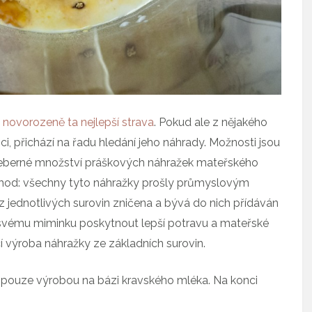
 novorozeně ta nejlepší strava
. Pokud ale z nějakého
i, přichází na řadu hledání jeho náhrady. Možnosti jsou
řeberné množství práškových náhražek mateřského
hod: všechny tyto náhražky prošly průmyslovým
 z jednotlivých surovin zničena a bývá do nich přídáván
te svému miminku poskytnout lepší potravu a mateřské
 výroba náhražky ze základních surovin.
t pouze výrobou na bázi kravského mléka. Na konci