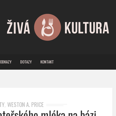
ODKAZY
DOTAZY
KONTAKT
TY
WESTON A. PRICE
,
teřského mléka na bázi