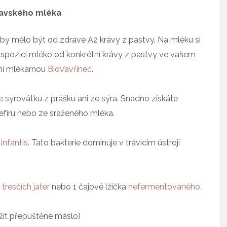
kravského mléka
by mělo být od zdravé A2 krávy z pastvy. Na mléku si
ispozici mléko od konkrétní krávy z pastvy ve vašem
ční mlékárnou
BioVavřinec
.
 syrovátku z prášku ani ze sýra. Snadno získáte
efíru nebo ze sraženého mléka.
infantis
. Tato bakterie dominuje v trávicím ústrojí
tresčích jater
nebo 1 čajové lžička
nefermentovaného
,
žít přepuštěné máslo)