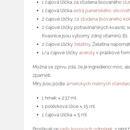
1 čajová lžička za studena lisovaného
slu
1 čajová lžička
extra panenského olivovéh
2 čajové lžičky
za studena lisovaného ko
2 čajové lžičky potravinářských kvasnic 
Kvasnice jsou výborný zdroj vitamínů B1, 
2 čajové lžičky
želatiny
. Želatina napomáh
1/4 čajové lžičky
aceroly
v práškové form
Možná se zprvu zdá, že je ingrediencí moc, a
zpaměti.
Míry jsou podle
amerických měrných standar
1 hrnek ≈ 237 ml
1 polévková lžíce ≈ 15 ml
1 čajová lžička ≈ 5 ml
Prodávají se
sady kovových odměrek
, s nimi