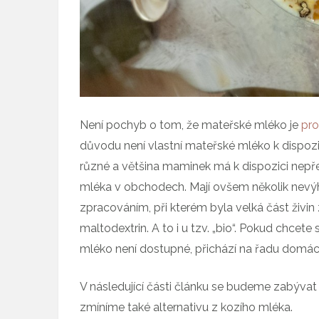
Není pochyb o tom, že mateřské mléko je
pro
důvodu není vlastní mateřské mléko k dispozic
různé a většina maminek má k dispozici nep
mléka v obchodech. Mají ovšem několik nevý
zpracováním, při kterém byla velká část živin
maltodextrin. A to i u tzv. „bio“. Pokud chce
mléko není dostupné, přichází na řadu domácí
V následující části článku se budeme zabýva
zmíníme také alternativu z kozího mléka.