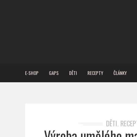
E-SHOP
GAPS
DĚTI
RECEPTY
ČLÁNKY
DĚTI
RECEP
,
Výroba umělého ma