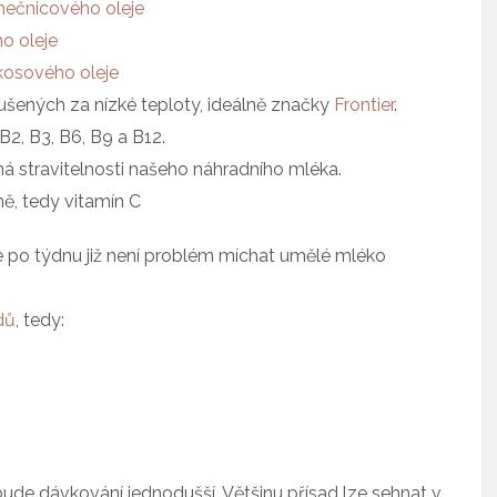
nečnicového oleje
o oleje
kosového oleje
sušených za nízké teploty, ideálně značky
Frontier
.
B2, B3, B6, B9 a B12.
á stravitelnosti našeho náhradního mléka.
ě, tedy vitamín C
le po týdnu již není problém míchat umělé mléko
dů
, tedy:
 bude dávkování jednodušší. Většinu přísad lze sehnat v