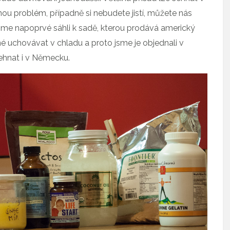
ou problém, případně si nebudete jistí, můžete nás
sme napoprvé sáhli k sadě, kterou prodává americký
utné uchovávat v chladu a proto jsme je objednali v
 sehnat i v Německu.