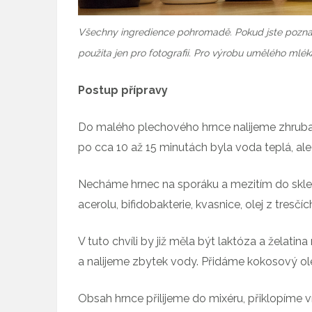
Všechny ingredience pohromadě. Pokud jste poznal
použita jen pro fotografii. Pro výrobu umělého mlé
Postup přípravy
Do malého plechového hrnce nalijeme zhruba
po cca 10 až 15 minutách byla voda teplá, ale 
Necháme hrnec na sporáku a mezitím do skle
acerolu, bifidobakterie, kvasnice, olej z tresčíc
V tuto chvíli by již měla být laktóza a žela
a nalijeme zbytek vody. Přidáme kokosový ole
Obsah hrnce přilijeme do mixéru, přiklopíme 