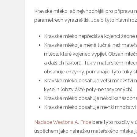
Kravské mléko, ač nejvhodnější pro přípravu
parametrech výrazně liší. Jde o tyto hlavní roz
Kravské mléko nepředává kojenci žádné už
Kravské mléko je méně tučné, než mate
mléce, které kojenec vypije). Obsah mléč
a dalších faktorů. Tuk v mateřském mléce 
obsahuje enzymy, pomáhající tyto tuky ště
Kravské mléko obsahuje větší množství
kyselin (obzvláště poly-nenasycených).
Kravské mléko obsahuje několikanásobné
Kravské mléko obsahuje menší množství 
Nadace Westona A. Price
bere tyto rozdíly v
úspěchem jako náhražku mateřského mléka již t