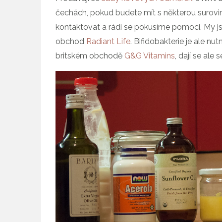
čechách, pokud budete mít s některou surovin
kontaktovat a rádi se pokusíme pomoci. My j
obchod
Radiant Life
. Bifidobakterie je ale n
britském obchodě
G&G Vitamins
, dají se ale