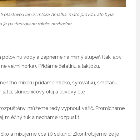
i plastovou lahev mléka Amálka, máte pravdu, ale byla
ka je pasterizované mléko nevhodné.
 polovinu vody a zapneme na mírný stupeň (tak, aby
ne velmi horká). Přidáme želatinu a laktózu.
něného mixéru přidáme mléko, syrovátku, smetanu,
h jater, slunečnicový olej a olivový olej.
tina rozpuštěny, můžeme tedy vypnout vařič. Promícháme
j, mléčný tuk a necháme rozpustit.
víčko a mixujeme cca 10 sekund. Zkontrolujeme, že je