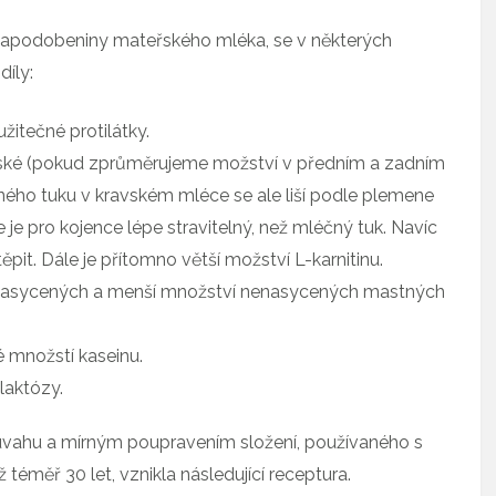
 napodobeniny mateřského mléka, se v některých
díly:
itečné protilátky.
řské (pokud zprůměrujeme možství v předním a zadním
ného tuku v kravském mléce se ale liší podle plemene
je pro kojence lépe stravitelný, než mléčný tuk. Navíc
pit. Dále je přítomno větší možství L-karnitinu.
 nasycených a menší množství nenasycených mastných
 množstí kaseinu.
laktózy.
 úvahu a mírným poupravením složení, používaného s
éměř 30 let, vznikla následující receptura.