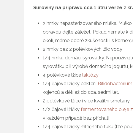
Suroviny na přípravu cca 1 litru verze z 
2 hrnky nepasterizovaného mléka. Mléko 
opravdu dejte záležet. Pokud nemáte k d
okolí, máme dobré zkušenosti i s komer
2 hrnky bez 2 polévkových lžic vody
1/4 hrnku domácí syrovátky. Nepoužívejte
syrovátku při výrobě domácího jogurtu, k
4 polévkové lžíce
laktózy
1/4 čajové lžičky bakterií
Bifidobacterium 
kojenců a dětí až do cca. sedmi let.
2 polévkové lžíce i více kvalitní smetany
1/2 čajové lžičky
fermentovaného oleje z 
v každém případě bez příchuti
1/4 čajové lžičky mléčného tuku (lze pou